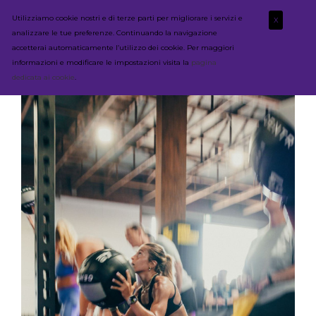
Utilizziamo cookie nostri e di terze parti per migliorare i servizi e
X
analizzare le tue preferenze. Continuando la navigazione
accetterai automaticamente l’utilizzo dei cookie. Per maggiori
informazioni e modificare le impostazioni visita la
pagina
dedicata ai cookie
.