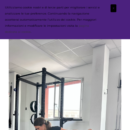
Utilizziamo cookie nostri e di terze parti per migliorare i servizi e
X
analizzare le tue preferenze. Continuando la navigazione
accetterai automaticamente l’utilizzo dei cookie. Per maggiori
informazioni e modificare le impostazioni visita la
pagina
dedicata ai cookie
.