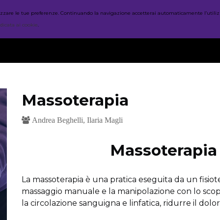
nalizzare le tue preferenze. Continuando la navigazione accetterai automaticamente l’utiliz
HOME
CORSI
ORARI
dicata ai cookie
.
Massoterapia
Andrea Beghelli, Ilaria Magli
Massoterapia
La massoterapia è una pratica eseguita da un fisioter
massaggio manuale e la manipolazione con lo scopo
la circolazione sanguigna e linfatica, ridurre il dol