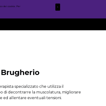
zo dei cookie. Per
X
STAFF
WOD
POST
FOTO
CONTATTI
 Brugherio
apista specializzato che utilizza il
 di decontrarre la muscolatura, migliorare
ore ed allentare eventuali tensioni.