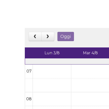
Oggi
Lun 3/8
Mar 4/8
07
08