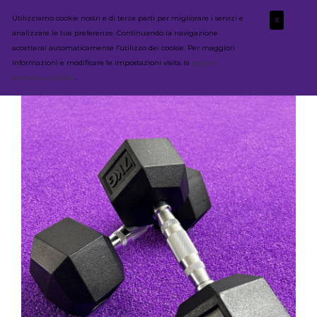
Utilizziamo cookie nostri e di terze parti per migliorare i servizi e
X
analizzare le tue preferenze. Continuando la navigazione
accetterai automaticamente l’utilizzo dei cookie. Per maggiori
informazioni e modificare le impostazioni visita la
pagina
dedicata ai cookie
.