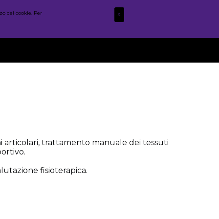
zo dei cookie. Per
X
STAFF
WOD
POST
FOTO
CONTATTI
i articolari, trattamento manuale dei tessuti
portivo.
alutazione fisioterapica.