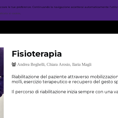
nalizzare le tue preferenze. Continuando la navigazione accetterai automaticamente l’utiliz
HOME
CORSI
ORARI
dicata ai cookie
.
Fisioterapia
Andrea Beghelli, Chiara Arosio, Ilaria Magli
Riabilitazione del paziente attraverso mobilizzazion
molli, esercizio terapeutico e recupero del gesto s
Il percorso di riabilitazione inizia sempre con una v