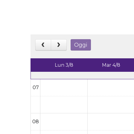
Oggi
Lun 3/8
Mar 4/8
07
08