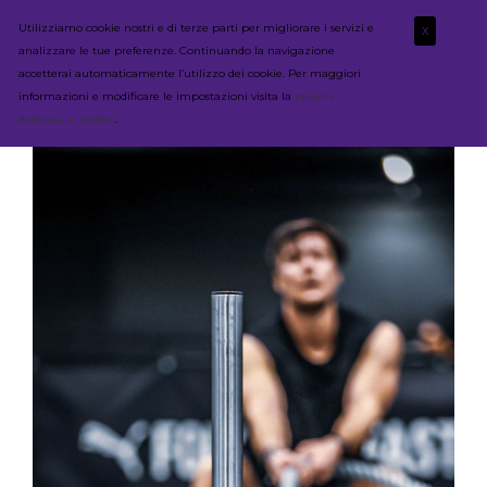
Utilizziamo cookie nostri e di terze parti per migliorare i servizi e
X
analizzare le tue preferenze. Continuando la navigazione
accetterai automaticamente l’utilizzo dei cookie. Per maggiori
informazioni e modificare le impostazioni visita la
pagina
dedicata ai cookie
.