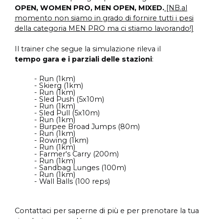
OPEN, WOMEN PRO, MEN OPEN, MIXED.
[NB.al
momento non siamo in grado di fornire tutti i pesi
della categoria MEN PRO ma ci stiamo lavorando!]
Il trainer che segue la simulazione rileva il
tempo gara e i parziali delle stazioni
:
- Run (1km)
- Skierg (1km)
- Run (1km)
- Sled Push (5x10m)
- Run (1km)
- Sled Pull (5x10m)
- Run (1km)
- Burpee Broad Jumps (80m)
- Run (1km)
- Rowing (1km)
- Run (1km)
- Farmer's Carry (200m)
- Run (1km)
- Sandbag Lunges (100m)
- Run (1km)
- Wall Balls (100 reps)
Contattaci per saperne di più e per prenotare la tua